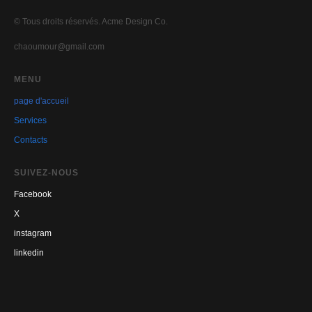
© Tous droits réservés. Acme Design Co.
chaoumour@gmail.com
MENU
page d'accueil
Se
rvices
Contacts
SUIVEZ-NOUS
Facebook
X
instagram
linkedin