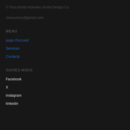
© Tous droits réservés. Acme Design Co.
chaoumour@gmail.com
MENU
page d'accueil
Se
rvices
Contacts
SUIVEZ-NOUS
Facebook
X
instagram
linkedin