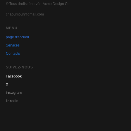
© Tous droits réservés. Acme Design Co.
chaoumour@gmail.com
MENU
page d'accueil
Se
rvices
Contacts
SUIVEZ-NOUS
Facebook
X
instagram
linkedin